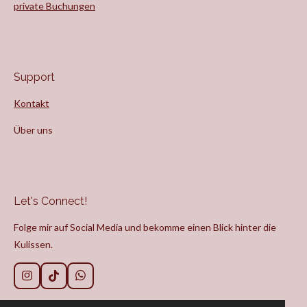
private Buchungen
Support
Kontakt
Über uns
Let's Connect!
Folge mir auf Social Media und bekomme einen Blick hinter die
Kulissen.
I
T
W
n
i
h
s
k
a