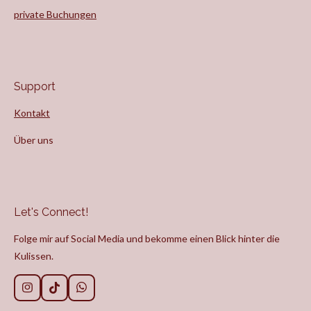
private Buchungen
Support
Kontakt
Über uns
Let's Connect!
Folge mir auf Social Media und bekomme einen Blick hinter die
Kulissen.
I
T
W
n
i
h